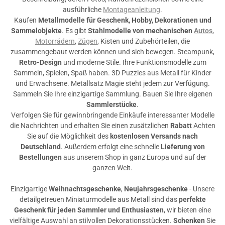
ausführliche
Montageanleitung
.
Kaufen
Metallmodelle für Geschenk, Hobby, Dekorationen und
Sammelobjekte
. Es gibt
Stahlmodelle von mechanischen
Autos
,
Motorrädern
,
Zügen
, Kisten und Zubehörteilen, die
zusammengebaut werden können und sich bewegen. Steampunk,
Retro-Design
und moderne Stile. Ihre Funktionsmodelle zum
Sammeln, Spielen, Spaß haben. 3D Puzzles aus Metall für Kinder
und Erwachsene. Metallsatz Magie steht jedem zur Verfügung.
Sammeln Sie Ihre einzigartige Sammlung. Bauen Sie Ihre eigenen
Sammlerstücke
.
Verfolgen Sie für gewinnbringende Einkäufe interessanter Modelle
die Nachrichten und erhalten Sie einen zusätzlichen
Rabatt
Achten
Sie auf die Möglichkeit des
kostenlosen Versands nach
Deutschland
. Außerdem erfolgt eine schnelle
Lieferung von
Bestellungen
aus unserem Shop in ganz Europa und auf der
ganzen Welt.
Einzigartige
Weihnachtsgeschenke
,
Neujahrsgeschenke
- Unsere
detailgetreuen Miniaturmodelle aus Metall sind das
perfekte
Geschenk für jeden Sammler und Enthusiasten
, wir bieten eine
vielfältige Auswahl an stilvollen Dekorationsstücken.
Schenken
Sie